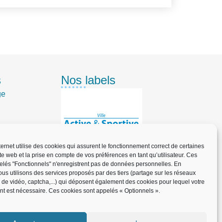
s
Nos labels
ge
nternet utilise des cookies qui assurent le fonctionnement correct de certaines
ite web et la prise en compte de vos préférences en tant qu’utilisateur. Ces
elés "Fonctionnels" n'enregistrent pas de données personnelles. En
us utilisons des services proposés par des tiers (partage sur les réseaux
informe
x de vidéo, captcha,...) qui déposent également des cookies pour lequel votre
t est nécessaire. Ces cookies sont appelés « Optionnels ».
n pratique