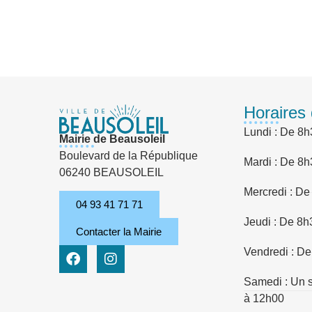
Horaires 
Lundi : De 8h
Mairie de Beausoleil
Boulevard de la République
Mardi : De 8h
06240 BEAUSOLEIL
Mercredi : De
04 93 41 71 71
Jeudi : De 8h
Contacter la Mairie
Vendredi : De
Samedi : Un s
à 12h00