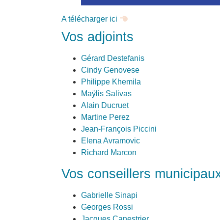
A télécharger ici
Vos adjoints
Gérard Destefanis
Cindy Genovese
Philippe Khemila
Maÿlis Salivas
Alain Ducruet
Martine Perez
Jean-François Piccini
Elena Avramovic
Richard Marcon
Vos conseillers municipau
Gabrielle Sinapi
Georges Rossi
Jacques Canestrier