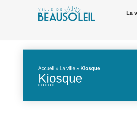
La v
Accueil
»
La ville
»
Kiosque
Kiosque