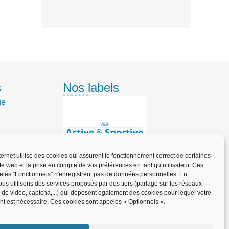
s
Nos labels
ge
nternet utilise des cookies qui assurent le fonctionnement correct de certaines
ite web et la prise en compte de vos préférences en tant qu’utilisateur. Ces
elés "Fonctionnels" n'enregistrent pas de données personnelles. En
us utilisons des services proposés par des tiers (partage sur les réseaux
informe
x de vidéo, captcha,...) qui déposent également des cookies pour lequel votre
t est nécessaire. Ces cookies sont appelés « Optionnels ».
n pratique