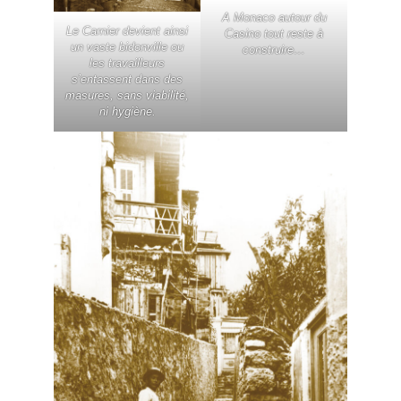
A Monaco autour du
Le Carnier devient ainsi
Casino tout reste à
un vaste bidonville ou
construire…
les travailleurs
s’entassent dans des
masures, sans viabilité,
ni hygiène.