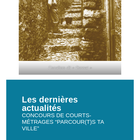
Escaliers dit « Donnat »
Les dernières
actualités
CONCOURS DE COURTS-
MÉTRAGES “PARCOUR(T)S TA
VILLE”