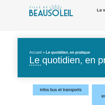
La v
Accueil
»
Le quotidien, en pratique
Le quotidien, en p
Infos bus et transports
e