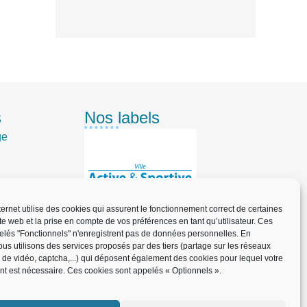
s
Nos labels
ge
nternet utilise des cookies qui assurent le fonctionnement correct de certaines
ite web et la prise en compte de vos préférences en tant qu’utilisateur. Ces
elés "Fonctionnels" n'enregistrent pas de données personnelles. En
us utilisons des services proposés par des tiers (partage sur les réseaux
informe
x de vidéo, captcha,...) qui déposent également des cookies pour lequel votre
t est nécessaire. Ces cookies sont appelés « Optionnels ».
n pratique