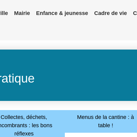
ille
Mairie
Enfance & jeunesse
Cadre de vie
C
ratique
Collectes, déchets,
Menus de la cantine : à
ncombrants : les bons
table !
réflexes